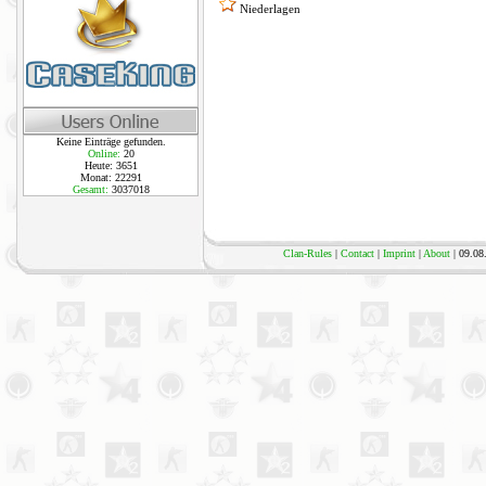
Niederlagen
Keine Einträge gefunden.
Online:
20
Heute: 3651
Monat: 22291
Gesamt:
3037018
Clan-Rules
|
Contact
|
Imprint
|
About
| 09.08