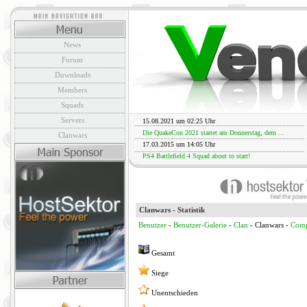
News
Forum
Downloads
Members
Squads
Servers
15.08.2021 um 02:25 Uhr
Die QuakeCon 2021 startet am Donnerstag, dem ...
Clanwars
17.03.2015 um 14:05 Uhr
PS4 Battlefield 4 Squad about to start!
Clanwars - Statistik
Benutzer
-
Benutzer-Galerie
-
Clan
- Clanwars -
Comp
Gesamt
Siege
Unentschieden