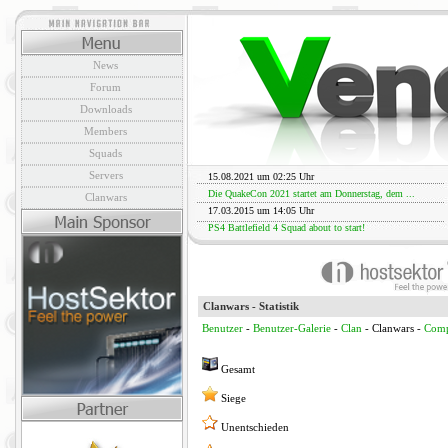
News
Forum
Downloads
Members
Squads
Servers
15.08.2021 um 02:25 Uhr
Die QuakeCon 2021 startet am Donnerstag, dem ...
Clanwars
17.03.2015 um 14:05 Uhr
PS4 Battlefield 4 Squad about to start!
Clanwars - Statistik
Benutzer
-
Benutzer-Galerie
-
Clan
- Clanwars -
Comp
Gesamt
Siege
Unentschieden