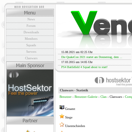
News
Forum
Downloads
Members
Squads
Servers
15.08.2021 um 02:25 Uhr
Die QuakeCon 2021 startet am Donnerstag, dem ...
Clanwars
17.03.2015 um 14:05 Uhr
PS4 Battlefield 4 Squad about to start!
Clanwars - Statistik
Benutzer
-
Benutzer-Galerie
-
Clan
- Clanwars -
Comp
Gesamt
Siege
Unentschieden