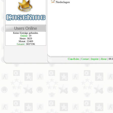
Niederlagen
Keine Einträge gefunden.
Online:
19
Heute: 3829
Monat: 22469
Gesamt:
3037196
Clan-Rules
|
Contact
|
Imprint
|
About
| 09.