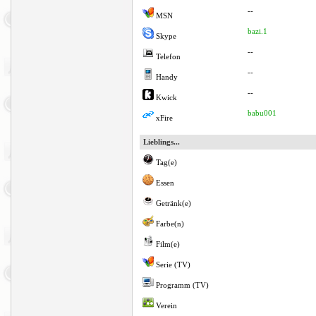
--
MSN
bazi.1
Skype
--
Telefon
--
Handy
--
Kwick
babu001
xFire
Lieblings...
Tag(e)
Essen
Getränk(e)
Farbe(n)
Film(e)
Serie (TV)
Programm (TV)
Verein