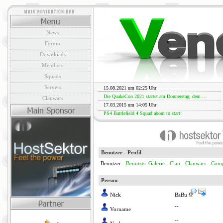
News
Forum
Downloads
Members
Squads
Servers
15.08.2021 um 02:25 Uhr
Die QuakeCon 2021 startet am Donnerstag, dem ...
Clanwars
17.03.2015 um 14:05 Uhr
PS4 Battlefield 4 Squad about to start!
Benutzer - Profil
Benutzer -
Benutzer-Galerie
-
Clan
-
Clanwars
-
Comp
Person
Nick
BaBu
--
Vorname
--