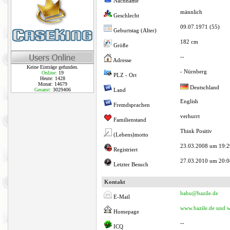
Nachname
männlich
Geschlecht
09.07.1971 (55)
Geburtstag (Alter)
182 cm
Größe
--
Adresse
Keine Einträge gefunden.
- Nürnberg
Online:
19
PLZ - Ort
Heute: 1428
Monat: 14679
Deutschland
Gesamt:
3029406
Land
English
Fremdsprachen
verhurrt
Familienstand
Think Positiv
(Lebens)motto
23.03.2008 um 19:2
Registriert
27.03.2010 um 20:0
Letzter Besuch
Kontakt
babu@bazile.de
E-Mail
www.bazile.de und 
Homepage
--
ICQ