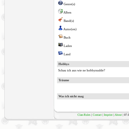
Genre(s)
Alben
Band(s)
Autor(en)
Buch
Laden
Land
Hobbys
Schau ich aus wie ne hobbynudde?
Träume
Was ich nicht mag
Clan-Rules
|
Contact
|
Imprint
|
About
| 07.