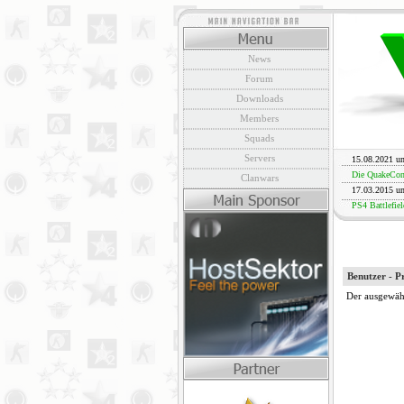
News
Forum
Downloads
Members
Squads
Servers
15.08.2021 u
Die QuakeCon 
Clanwars
17.03.2015 u
PS4 Battlefiel
Benutzer - Pr
Der ausgewähl