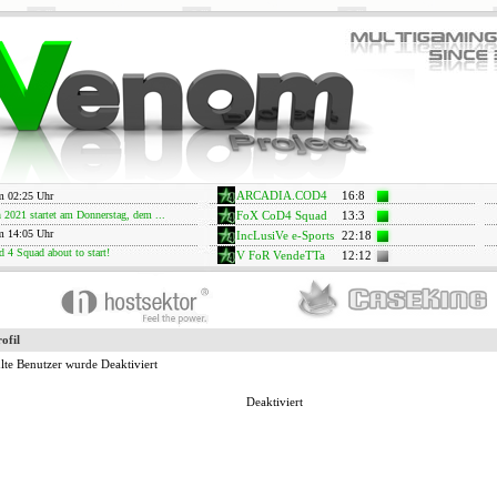
m 02:25 Uhr
ARCADIA.COD4
16
:
8
2021 startet am Donnerstag, dem ...
FoX CoD4 Squad
13
:
3
m 14:05 Uhr
IncLusiVe e-Sports
22
:
18
d 4 Squad about to start!
V FoR VendeTTa
12
:
12
ofil
te Benutzer wurde Deaktiviert
Deaktiviert