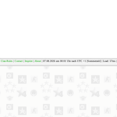
Clan-Rules
|
Contact
|
Imprint
|
About
| 07.08.2026 um 00:01 Uhr nach UTC +1 [Sommerzeit] | Load: 57ms | 