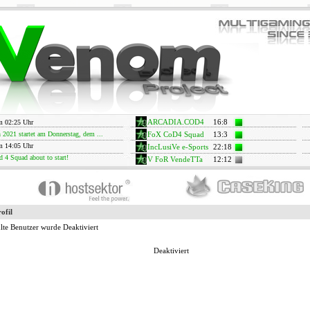
m 02:25 Uhr
ARCADIA.COD4
16
:
8
2021 startet am Donnerstag, dem ...
FoX CoD4 Squad
13
:
3
m 14:05 Uhr
IncLusiVe e-Sports
22
:
18
d 4 Squad about to start!
V FoR VendeTTa
12
:
12
ofil
te Benutzer wurde Deaktiviert
Deaktiviert