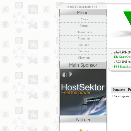
News
Forum
Downloads
Members
Squads
Servers
15.08.2021 u
Die QuakeCon 
Clanwars
17.03.2015 u
PS4 Battlefiel
Benutzer - Pr
Der ausgewähl