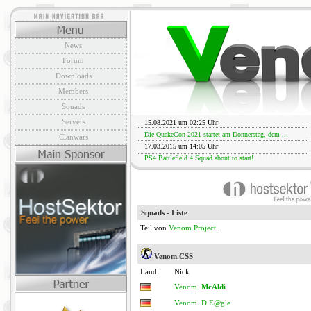
News
Forum
Downloads
Members
Squads
Servers
15.08.2021 um 02:25 Uhr
Die QuakeCon 2021 startet am Donnerstag, dem ...
Clanwars
17.03.2015 um 14:05 Uhr
PS4 Battlefield 4 Squad about to start!
Squads - Liste
Teil von
Venom Project
.
Venom.CSS
Land
Nick
Venom.
McAldi
Venom. D.E@gle