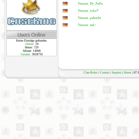
Venom. Dr_FuFu
Venom. ecko*
Venom. pabscht
Venom. tsd<
Keine Einträge gefunden.
Online:
29
Heute: 729
Monat: 14008
Gesamt:
3028735
Clan-Rules
|
Contact
|
Imprint
|
About
| 07.