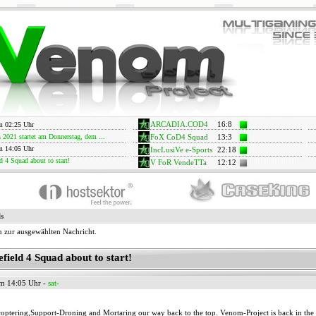
m 02:25 Uhr
ARCADIA.COD4
16
:
8
2021 startet am Donnerstag, dem ...
FoX CoD4 Squad
13
:
3
m 14:05 Uhr
IncLusiVe e-Sports
22
:
18
d 4 Squad about to start!
V FoR VendeTTa
12
:
12
ls
 zur ausgewählten Nachricht.
efield 4 Squad about to start!
m 14:05 Uhr -
sat-
optering,Support-Droning and Mortaring our way back to the top. Venom-Project is back in the