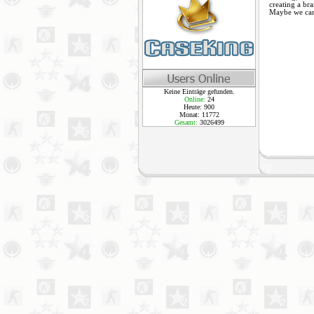
creating a br
Maybe we can 
Keine Einträge gefunden.
Online:
24
Heute: 900
Monat: 11772
Gesamt:
3026499