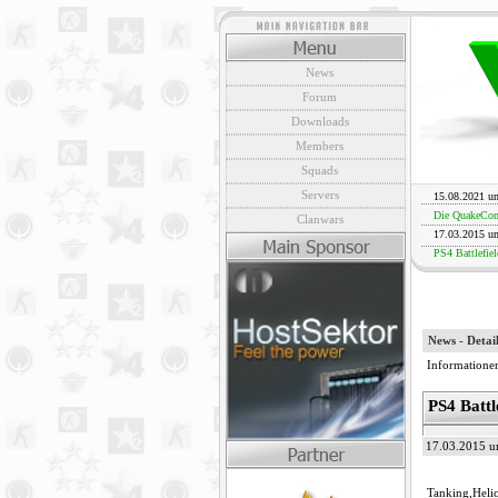
News
Forum
Downloads
Members
Squads
Servers
15.08.2021 u
Die QuakeCon 
Clanwars
17.03.2015 u
PS4 Battlefiel
News - Detai
Informationen
PS4 Battl
17.03.2015 u
Tanking,Helic