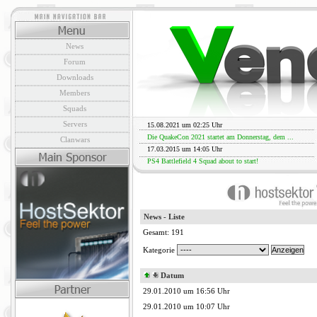
News
Forum
Downloads
Members
Squads
Servers
15.08.2021 um 02:25 Uhr
Die QuakeCon 2021 startet am Donnerstag, dem ...
Clanwars
17.03.2015 um 14:05 Uhr
PS4 Battlefield 4 Squad about to start!
News - Liste
Gesamt: 191
Kategorie
Datum
29.01.2010 um 16:56 Uhr
29.01.2010 um 10:07 Uhr