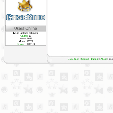
Keine Einträge gefunden.
Online:
23
Heute: 3662
Monat: 18722
Gesamt:
3033449
Clan-Rules
|
Contact
|
Imprint
|
About
| 08.