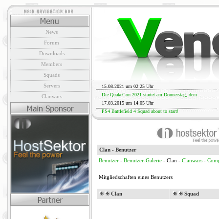
News
Forum
Downloads
Members
Squads
Servers
15.08.2021 um 02:25 Uhr
Die QuakeCon 2021 startet am Donnerstag, dem ...
Clanwars
17.03.2015 um 14:05 Uhr
PS4 Battlefield 4 Squad about to start!
Clan - Benutzer
Benutzer
-
Benutzer-Galerie
- Clan -
Clanwars
-
Comp
Mitgliedschaften eines Benutzers
Clan
Squad