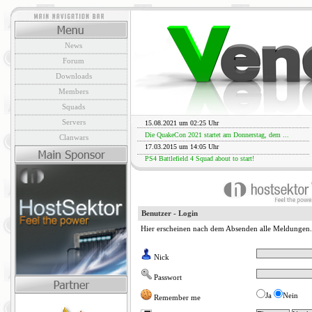
News
Forum
Downloads
Members
Squads
Servers
15.08.2021 um 02:25 Uhr
Die QuakeCon 2021 startet am Donnerstag, dem ...
Clanwars
17.03.2015 um 14:05 Uhr
PS4 Battlefield 4 Squad about to start!
Benutzer - Login
Hier erscheinen nach dem Absenden alle Meldungen.
Nick
Passwort
Ja
Nein
Remember me