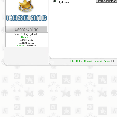
Optionen
Keine Einträge gefunden.
Online:
24
Heute: 2102
Monat: 17162
Gesamt:
3031889
Clan-Rules
|
Contact
|
Imprint
|
About
| 08.