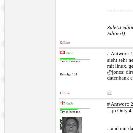
--------------
Zuletzt edit
Editiert)
Offline
# Antwort: 
lenor
sieht sehr n
Try to beat me
mit linux, g
@jones: dir
Beiträge 151
datenbank e
Offline
# Antwort: 
j0n3s
....jo Only 
Try to beat me
...und nur d