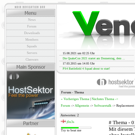
News
Forum
Downloads
Members
Squads
Servers
15.08.2021 um 02:25 Uhr
Die QuakeCon 2021 startet am Donnerstag, dem ...
Clanwars
17.03.2015 um 14:05 Uhr
PS4 Battlefield 4 Squad about to start!
Forum - Thema
« Vorheriges Thema
|
Nächstes Thema ->
Forum
->
Allgemein
->
Softwaretalk
-> Replacement 
Antworten: 2
# Thema - 0
j0n3s
Mit diesem 
Try to beat me