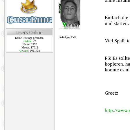
ohne Install
Einfach die
und starten.
Beiträge 159
Keine Einträge gefunden.
Viel Spaß, 
Online:
22
Heute: 1952
Monat: 17012
Gesamt:
3031739
PS: Es sollt
kopieren, h
konnte es ni
Greetz
http://www.